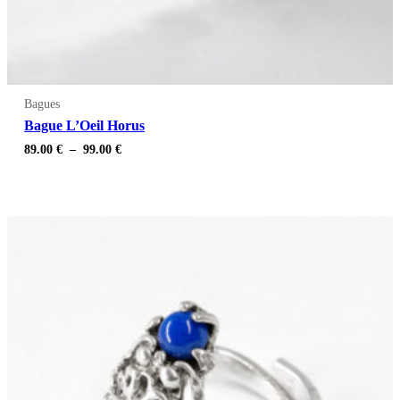
Bagues
Bague L’Oeil Horus
Plage
89.00
€
–
99.00
€
de
prix :
89.00 €
à
99.00 €