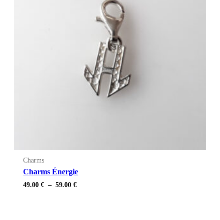
Charms
Charms Énergie
Plage
49.00
€
–
59.00
€
de
prix :
49.00 €
à