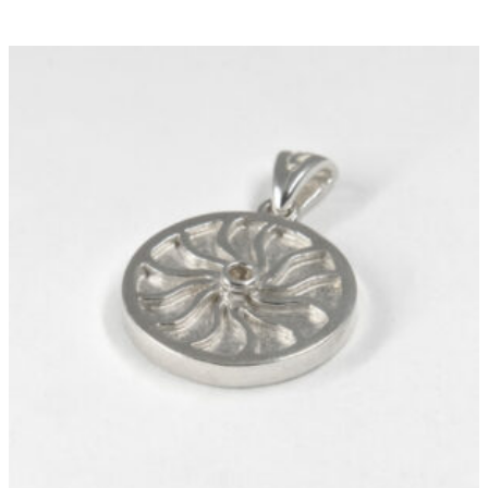
prix :
89.00 €
à
99.00 €