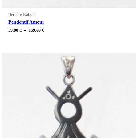
Berbère Kabyle
Pendentif Amour
Plage
59.00
€
–
159.00
€
de
prix :
59.00 €
à
159.00 €