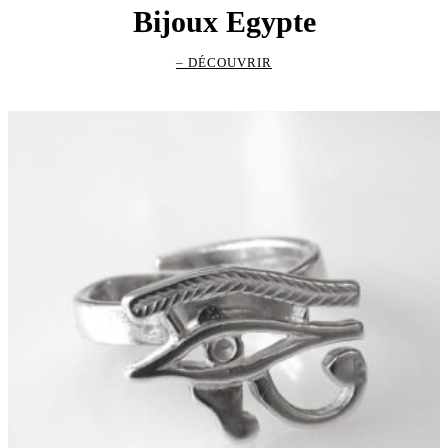
à
Bijoux Egypte
159.00 €
– DÉCOUVRIR