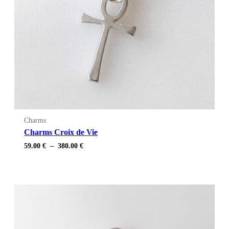
Charms
Charms Croix de Vie
Plage
59.00
€
–
380.00
€
de
prix :
59.00 €
à
380.00 €