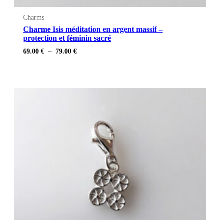
Charms
Charme Isis méditation en argent massif –
protection et féminin sacré
Plage
69.00
€
–
79.00
€
de
prix :
69.00 €
à
79.00 €