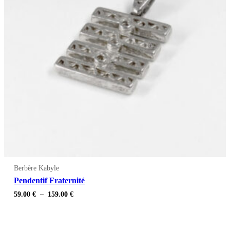
Berbère Kabyle
Pendentif Fraternité
Plage
59.00
€
–
159.00
€
de
prix :
59.00 €