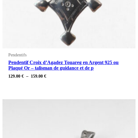
Pendentifs
Pendentif Croix d’Agadez Touareg en Argent 925 ou
Plaqué Or – talisman de guidance et de p
Plage
129.00
€
–
159.00
€
de
prix :
129.00 €
à
159.00 €