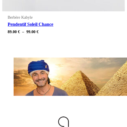
Berbère Kabyle
Pendentif Soleil Chance
Plage
89.00
€
–
99.00
€
de
prix :
89.00 €
à
99.00 €