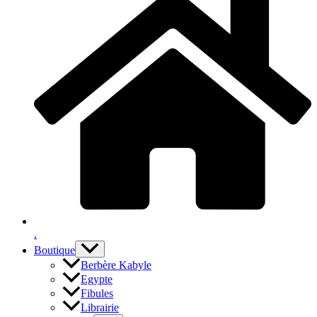
.
Boutique
Berbère Kabyle
Egypte
Fibules
Librairie