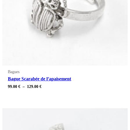
Bagues
Bague Scarabée de l’apaisement
Plage
99.00
€
–
129.00
€
de
prix :
99.00 €
à
129.00 €