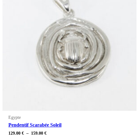
Egypte
Pendentif Scarabée Soleil
Plage
129.00
€
–
159.00
€
de