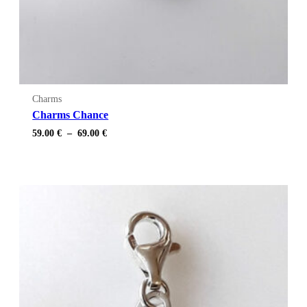
Charms
Charms Chance
Plage
59.00
€
–
69.00
€
de
prix :
59.00 €
à
69.00 €