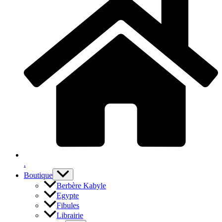
.
Boutique
Berbère Kabyle
Egypte
Fibules
Librairie