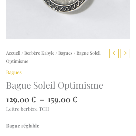
Accueil
/
Berbère Kabyle
/
Bagues
/ Bague Soleil
Optimisme
Bagues
Bague Soleil Optimisme
Plage
129.00
€
–
159.00
€
de
Lettre berbère TCH
prix :
129.00 €
Bague réglable
à