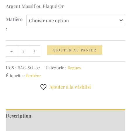
159.00 €
Argent Massif ou Plaqué Or
Matière
:
quantité
-
+
AJOUTER AU PANIER
de
Bague
UGS :
BAG-SO-02
Catégorie :
Bagues
Soleil
Étiquette :
Berbère
Optimisme
Ajouter à la wishlist
Description
Informations complémentaires