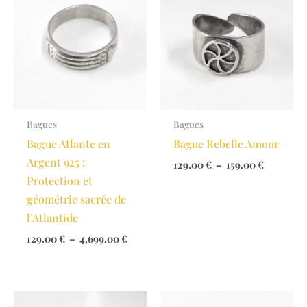
Bagues
Bagues
Bague Atlante en
Bague Rebelle Amour
Argent 925 :
Plage
129.00
€
–
159.00
€
de
Protection et
prix :
géométrie sacrée de
129.00 €
à
l’Atlantide
159.00 €
Plage
129.00
€
–
4,699.00
€
de
prix :
129.00 €
à
4,699.00 €