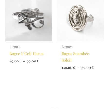
Bagues
Bagues
Bague L’Oeil Horus
Bague Scarabée
Soleil
Plage
89.00
€
–
99.00
€
de
Plage
129.00
€
–
159.00
€
prix :
de
89.00 €
prix :
à
129.00 €
99.00 €
à
159.00 €