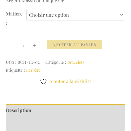
Argent Massif ou Plaqué Or
à
159.00 €
Matière
:
quantité
-
+
AJOUTER AU PANIER
de
Bracelet
UGS :
BCH-2E-02
Catégorie :
Bracelets
Chaine
Étiquette :
Berbère
Chance
Ajouter à la wishlist
&
Optimisme
Description
Informations complémentaires