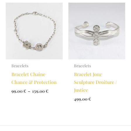
à
99.00 €
Bracelets
Bracelets
Bracelet Chaine
Bracelet Jonc
Chance & Protection
Sculpture Droiture /
Justice
Plage
99.00
€
–
159.00
€
de
499.00
€
prix :
99.00 €
à
159.00 €