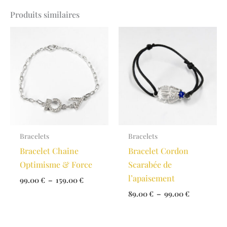
Produits similaires
Bracelets
Bracelets
Bracelet Chaine
Bracelet Cordon
Optimisme & Force
Scarabée de
l’apaisement
Plage
99.00
€
–
159.00
€
de
Plage
89.00
€
–
99.00
€
prix :
de
99.00 €
prix :
à
89.00 €
159.00 €