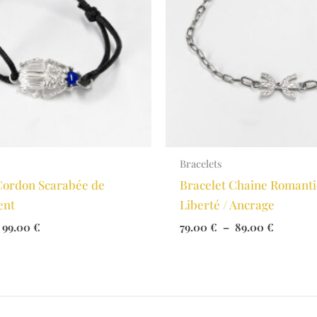
Bracelets
Cordon Scarabée de
Bracelet Chaine Romant
ent
Liberté / Ancrage
Plage
Plage
99.00
€
79.00
€
–
89.00
€
de
de
prix :
prix :
89.00 €
79.00 €
à
à
99.00 €
89.00 €