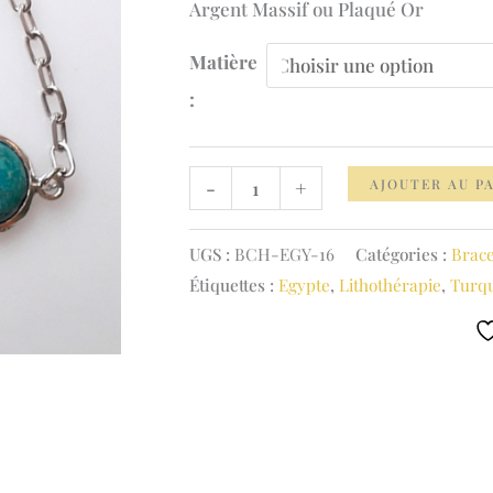
Argent Massif ou Plaqué Or
Matière
:
quantité
AJOUTER AU P
-
+
de
Bracelet
UGS :
BCH-EGY-16
Catégories :
Brace
Chaine
Étiquettes :
Egypte
,
Lithothérapie
,
Turqu
Turquoise
&
Isis
Méditation