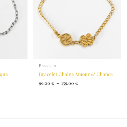
Bracelets
ique
Bracelet Chaine Amour & Chance
Plage
99.00
€
–
159.00
€
de
prix :
99.00 €
à
159.00 €