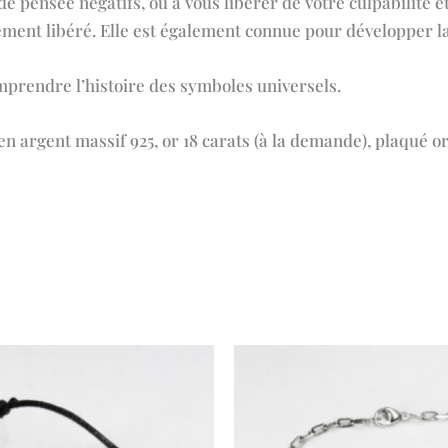
e pensée négatifs, ou à vous libérer de votre culpabilité e
ement libéré. Elle est également connue pour développer la 
omprendre l’histoire des symboles universels.
n argent massif 925, or 18 carats (à la demande), plaqué or 