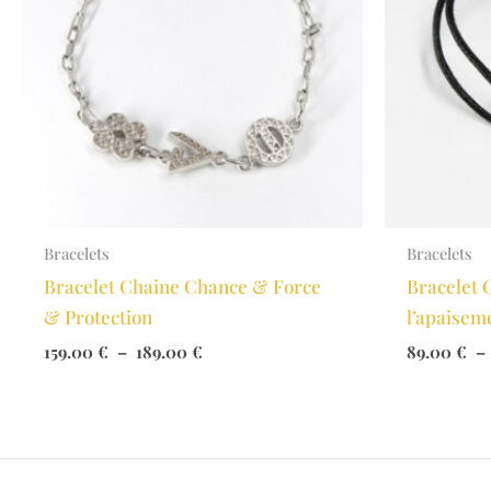
Bracelets
Bracelets
Bracelet Chaine Chance & Force
Bracelet 
& Protection
l’apaisem
Plage
159.00
€
–
189.00
€
89.00
€
–
de
prix :
159.00 €
à
189.00 €