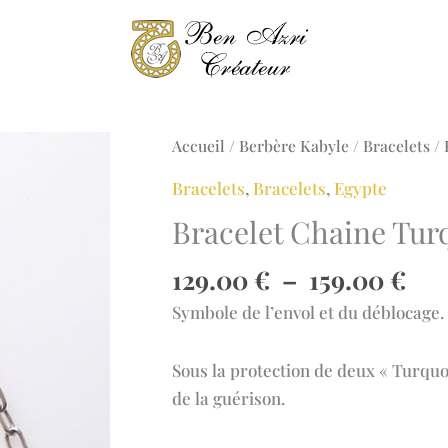
Accueil
/
Berbère Kabyle
/
Bracelets
/ 
Bracelets
,
Bracelets
,
Egypte
Bracelet Chaine Turq
Pla
129.00
€
–
159.00
€
de
Symbole de l’envol et du déblocage.
prix
129
Sous la protection de deux « Turquoi
à
de la guérison.
159