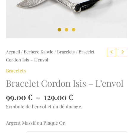
Accueil
/
Berbère Kabyle
/
Bracelets
/ Bracelet
Cordon Isis – L’envol
Bracelets
Bracelet Cordon Isis – L’envol
Plage
99.00
€
–
129.00
€
de
Symbole de l’envol et du déblocage.
prix :
99.00 €
Argent Massif ou Plaqué Or.
à