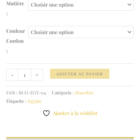
129.00 €
Matière
:
Couleur
Cordon
:
quantité
-
+
AJOUTER AU PANIER
de
Bracelet
UGS :
BCO-EGY-04
Catégorie :
Bracelets
Cordon
Étiquette :
Egypte
Isis
Ajouter à la wishlist
–
L’envol