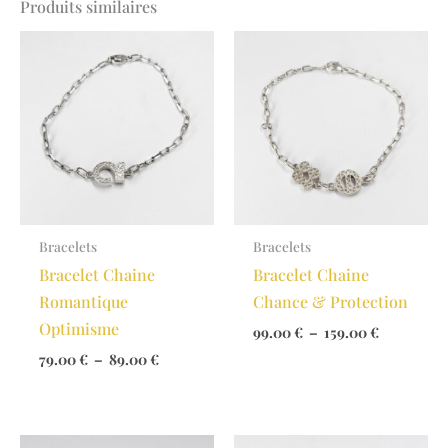
Produits similaires
Bracelets
Bracelets
Bracelet Chaine
Bracelet Chaine
Romantique
Chance & Protection
Optimisme
Plage
99.00
€
–
159.00
€
de
Plage
79.00
€
–
89.00
€
prix :
de
99.00 €
prix :
à
79.00 €
159.00 €
à