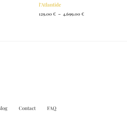
l’Atlantide
Plage
 €
129.00
€
–
4,699.00
€
de
prix :
 €
129.00 €
à
4,699.00 €
log
Contact
FAQ