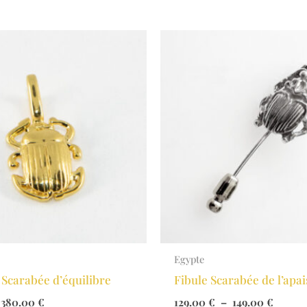
Egypte
 Scarabée d’équilibre
Fibule Scarabée de l’apa
Plage
Plage
380.00
€
129.00
€
–
149.00
€