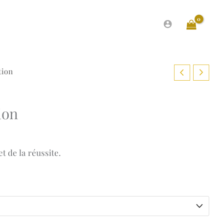
tion
ion
e
t de la réussite.
:
0 €
0 €