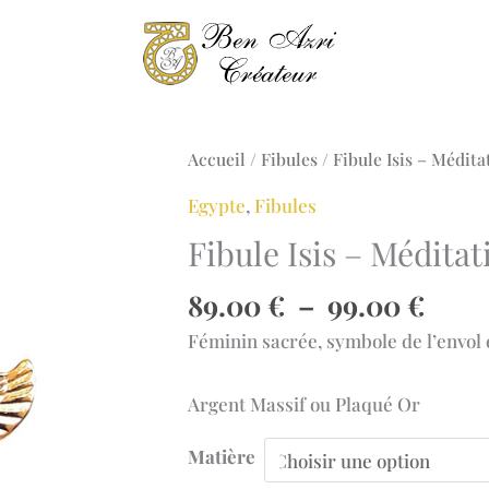
Accueil
/
Fibules
/ Fibule Isis – Médita
Egypte
,
Fibules
Fibule Isis – Méditat
Plag
89.00
€
–
99.00
€
de
Féminin sacrée, symbole de l’envol e
prix 
89.0
Argent Massif ou Plaqué Or
à
99.0
Matière