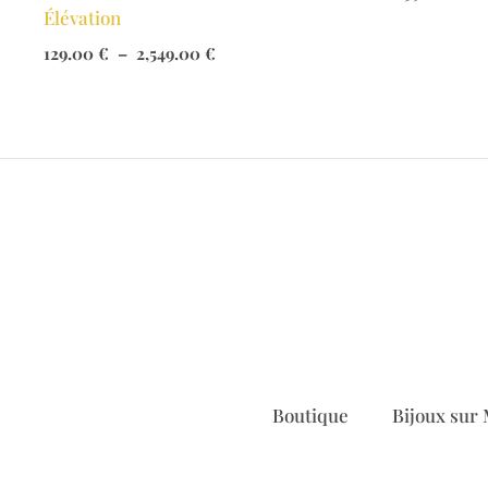
Élévation
Plage
129.00
€
–
2,549.00
€
de
prix :
129.00 €
à
2,549.00 €
Boutique
Bijoux sur