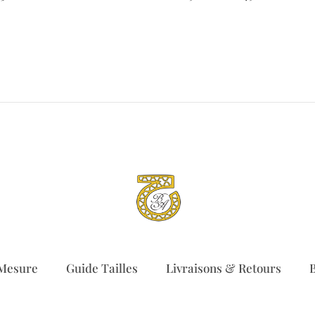
de
de
prix :
prix :
59.00 €
129.00
à
à
380.00 €
149.00
 Mesure
Guide Tailles
Livraisons & Retours
B