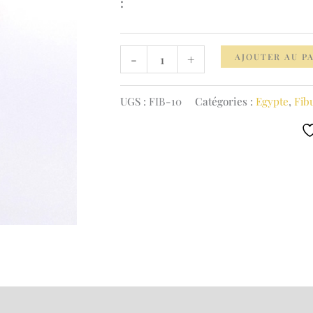
:
quantité
AJOUTER AU P
-
+
de
Fibule
UGS :
FIB-10
Catégories :
Egypte
,
Fib
Isis
–
Méditation
)