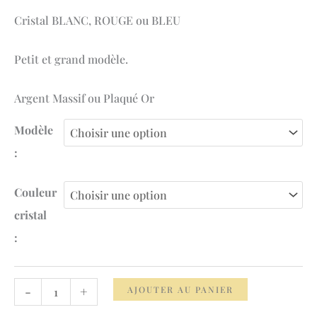
à
Cristal BLANC, ROUGE ou BLEU
199.00 €
Petit et grand modèle.
Argent Massif ou Plaqué Or
Modèle
:
Couleur
cristal
:
quantité
-
+
AJOUTER AU PANIER
de