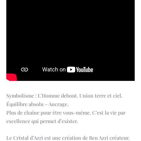
Symbolisme : L’Homme debout. Union terre et ciel.
Équilibre absolu – Ancrage.
Plus de chaîne pour être vous-même. C’est la vie par
excellence qui permet d’exister.
Le Cristal d’Azri est une création de Ben Azri créateur.