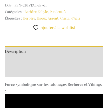
Pendentif
UGS :
PEN-CRISTAL-1E-01
Liberté
Catégories :
Berbère Kabyle
,
Pendentifs
/
Étiquettes :
Berbère
,
Bijoux Argent
,
Cristal d'Azri
Ancrage
Ajouter à la wishlist
serti
Cristal
d'Azri
Description
Informations complémentaires
Avis (0)
Force symbolique sur les tatouages Berbères et Vikings
: