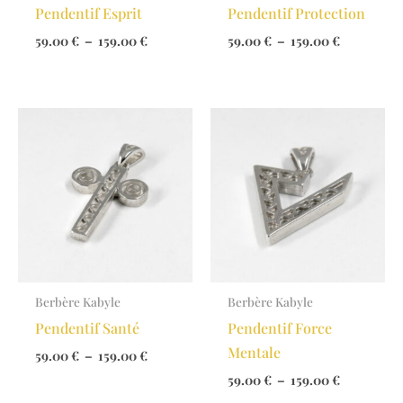
Pendentif Esprit
Pendentif Protection
Plage
Plage
59.00
€
–
159.00
€
59.00
€
–
159.00
€
de
de
prix :
prix :
59.00 €
59.00 €
à
à
159.00 €
159.00 €
Berbère Kabyle
Berbère Kabyle
Pendentif Santé
Pendentif Force
Mentale
Plage
59.00
€
–
159.00
€
de
Plage
59.00
€
–
159.00
€
prix :
de
59.00 €