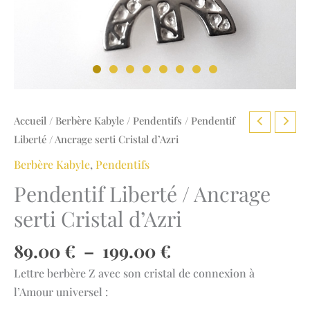
Accueil
/
Berbère Kabyle
/
Pendentifs
/ Pendentif
Liberté / Ancrage serti Cristal d’Azri
Berbère Kabyle
,
Pendentifs
Pendentif Liberté / Ancrage
serti Cristal d’Azri
Plage
89.00
€
–
199.00
€
de
Lettre berbère Z avec son cristal de connexion à
prix :
l’Amour universel :
89.00 €