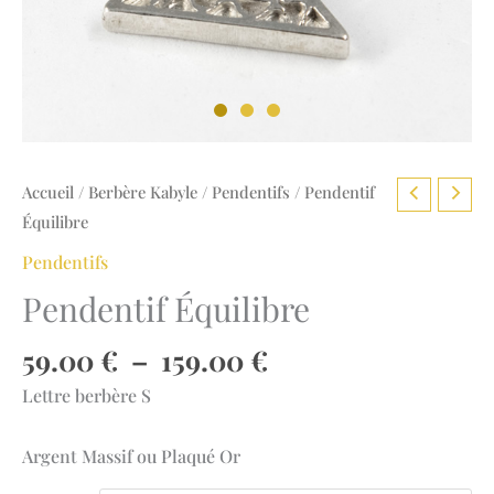
Accueil
/
Berbère Kabyle
/
Pendentifs
/ Pendentif
Équilibre
Pendentifs
Pendentif Équilibre
Plage
59.00
€
–
159.00
€
de
Lettre berbère S
prix :
59.00 €
Argent Massif ou Plaqué Or
à