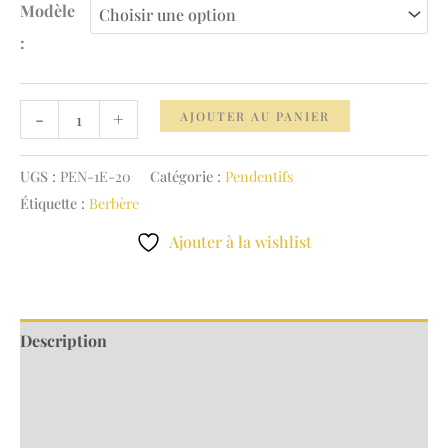
159.00 €
Modèle
:
quantité
-
+
AJOUTER AU PANIER
de
Pendentif
UGS :
PEN-1E-20
Catégorie :
Pendentifs
Équilibre
Étiquette :
Berbère
Ajouter à la wishlist
Description
Informations complémentaires
Avis (0)