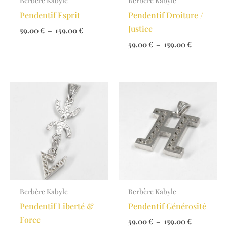
Berbère Kabyle
Berbère Kabyle
Pendentif Esprit
Pendentif Droiture /
Justice
Plage
59.00
€
–
159.00
€
de
Plage
59.00
€
–
159.00
€
prix :
de
59.00 €
prix :
à
59.00 €
159.00 €
à
159.00 €
Berbère Kabyle
Berbère Kabyle
Pendentif Liberté &
Pendentif Générosité
Force
Plage
59.00
€
–
159.00
€