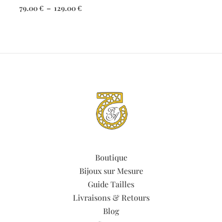
de
Plage
79.00
€
–
129.00
€
prix :
de
59.00 €
prix :
à
79.00 €
159.00 €
à
129.00 €
Boutique
Bijoux sur Mesure
Guide Tailles
Livraisons & Retours
Blog