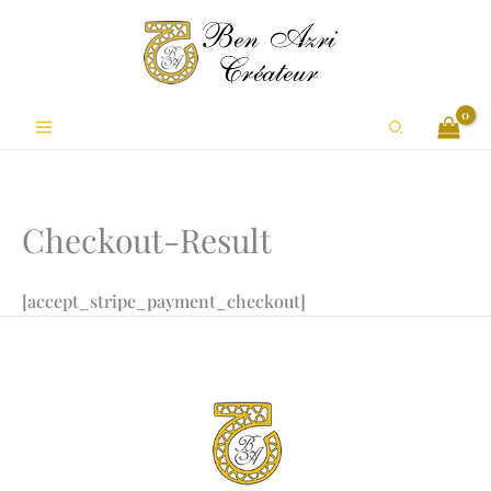
Aller
au
contenu
Rechercher
Checkout-Result
[accept_stripe_payment_checkout]