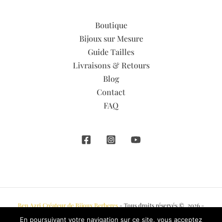
Boutique
Bijoux sur Mesure
Guide Tailles
Livraisons & Retours
Blog
Contact
FAQ
Ben Azri Créateur de Bijoux Berberes
- Tous droits réservés © 2026 -
En poursuivant votre navigation sur ce site, vous acceptez
Ben Azri Bijoux Berbères
Mentions légales