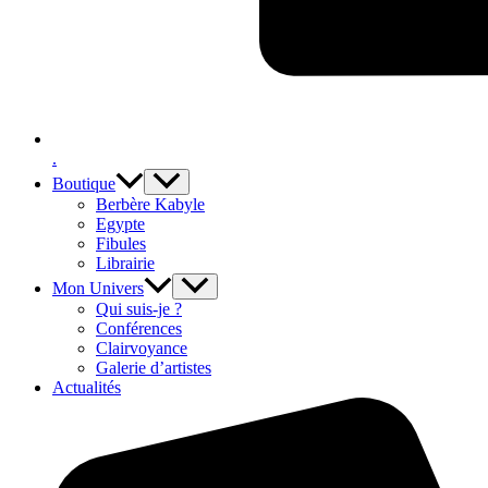
.
Boutique
Berbère Kabyle
Egypte
Fibules
Librairie
Mon Univers
Qui suis-je ?
Conférences
Clairvoyance
Galerie d’artistes
Actualités